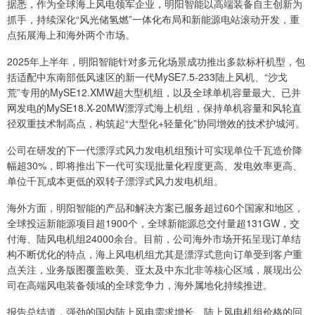
据悉，作为全球海上风电领军企业，明阳智能以高端装备自主创新为
抓手，持续深化“风光储氢燃”一体化布局和新能源电站滚动开发，重
点拓展海上和海外两个市场。
2025年上半年，明阳智能针对多元化场景成功推出多款标杆机型，包
括适配中东南部低风速区的新一代MySE7.5-233陆上风机、“沙戈
荒”专用的MySE12.XMW超大型机组，以及全球单机容量最大、已并
网发电的MySE18.X-20MW漂浮式海上机组，保持单机容量和风轮直
径双重技术制高点，构筑起“大型化+轻量化”协同增效的技术护城河。
公司在研发的下一代漂浮式风力发电机组预计可实现单位千瓦造价降
幅超30%，即将推出下一代可实现批量化程度更高、发电效率更高、
单位千瓦成本更低的双转子漂浮式风力发电机组。
海外方面，明阳智能的产品和解决方案已服务超过60个国家和地区，
全球投运新能源项目超1900个，全球新能源总交付量超131GW，交
付海、陆风电机组24000余台。目前，公司海外市场开拓呈现订单结
构不断优化的特点，海上风电机组尤其是漂浮式意向订单受到客户重
点关注，业务版图覆盖欧美、亚太及中东北非等核心区域，展现出公
司在高端风电装备领域的全球竞争力，海外属地化持续推进。
报告总结道，强劲的国内陆上风电需求增长、陆上风电机组价格的回