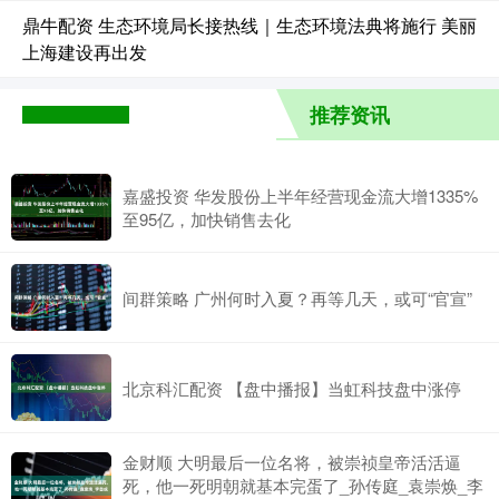
鼎牛配资 生态环境局长接热线｜生态环境法典将施行 美丽
上海建设再出发
推荐资讯
嘉盛投资 华发股份上半年经营现金流大增1335%
至95亿，加快销售去化
间群策略 广州何时入夏？再等几天，或可“官宣”
北京科汇配资 【盘中播报】当虹科技盘中涨停
金财顺 大明最后一位名将，被崇祯皇帝活活逼
死，他一死明朝就基本完蛋了_孙传庭_袁崇焕_李