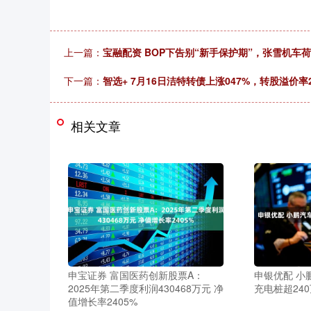
上一篇：
宝融配资 BOP下告别“新手保护期”，张雪机车
下一篇：
智选+ 7月16日洁特转债上涨047%，转股溢价率2
相关文章
申宝证券 富国医药创新股票A：
申银优配 小
2025年第二季度利润430468万元 净
充电桩超24
值增长率2405%