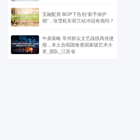
宝融配资 BOP下告别“新手保护
期”，张雪机车荷兰站冲冠有戏吗？
中鼎策略 常州群众文艺战线再传捷
报，本土合唱团角逐国家级艺术大
奖_团队_江苏省