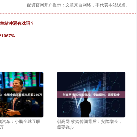
配资官网开户提示：文章来自网络，不代表本站观点。
荷兰站冲冠有戏吗？
1067%
鹏汽车：小鹏全球互联
创高网 收购传闻背后：安踏增长，
0万
需要锐步